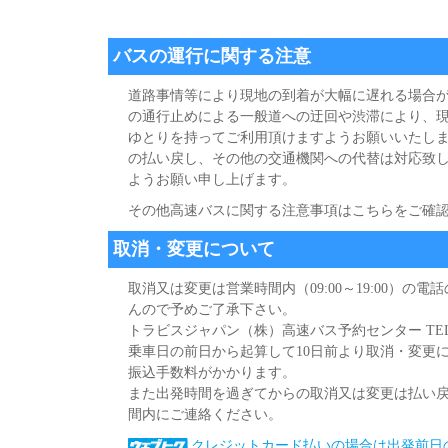
バスの運行に関する注意
道路事情等により現地の到着が大幅に遅れる場合
の通行止めによる一般道への迂回や渋滞により、現
ゆとりを持ってご利用頂けますようお願いいたし
の払い戻し、その他の交通機関への代替は対応致
ようお願い申し上げます。
その他高速バスに関する注意事項はこちらをご確
取消・変更について
取消又は変更は営業時間内（09:00～19:00）
んので予めご了承下さい。
トラビスジャパン（株）高速バス予約センター TEL:0265-9
乗車日の前日から起算して10日前より取消・変更には
振込手数料がかかります。
また出発時間を過ぎてからの取消又は変更は払い
間内にご連絡ください。
クレジットカード払いの場合は出発前日