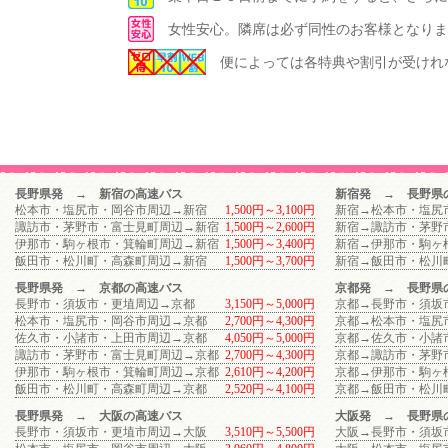
女性安心。隣席は必ず同性のお客様となりま
便によっては各特典や割引が受けれ
長野県発 → 新宿の高速バス
新宿発 → 長野県
松本市・塩尻市・岡谷市周辺→新宿
1,500円～3,100円
新宿→松本市・塩尻
諏訪市・茅野市・富士見町周辺→新宿
1,500円～2,600円
新宿→諏訪市・茅野
伊那市・駒ヶ根市・箕輪町周辺→新宿
1,500円～3,400円
新宿→伊那市・駒ヶ
飯田市・松川町・高森町周辺→新宿
1,500円～3,700円
新宿→飯田市・松川
長野県発 → 京都の高速バス
京都発 → 長野県
長野市・須坂市・更埴周辺→京都
3,150円～5,000円
京都→長野市・須坂
松本市・塩尻市・岡谷市周辺→京都
2,700円～4,300円
京都→松本市・塩尻
佐久市・小諸市・上田市周辺→京都
4,050円～5,000円
京都→佐久市・小諸
諏訪市・茅野市・富士見町周辺→京都
2,700円～4,300円
京都→諏訪市・茅野
伊那市・駒ヶ根市・箕輪町周辺→京都
2,610円～4,200円
京都→伊那市・駒ヶ
飯田市・松川町・高森町周辺→京都
2,520円～4,100円
京都→飯田市・松川
長野県発 → 大阪の高速バス
大阪発 → 長野県
長野市・須坂市・更埴市周辺→大阪
3,510円～5,500円
大阪→長野市・須坂