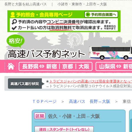
長野と大阪を結ぶ高速バス ｜ 小諸市・東御市・上田市⇔大阪
★
トラビスジャパンの高速バスは現在全便運休となっ
→トラビスジャパンの新型コロナウイルス感染症対策
ＴＯＰページ
＞
高速バス 長野⇔大阪
＞ 東信（
佐久・小諸・上田⇔大阪