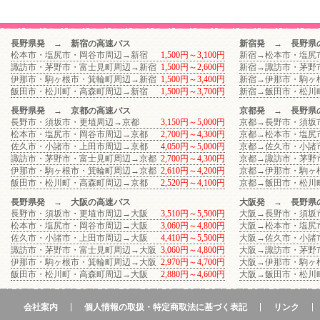
長野県発 → 新宿の高速バス
新宿発 → 長野県
松本市・塩尻市・岡谷市周辺→新宿
1,500円～3,100円
新宿→松本市・塩尻
諏訪市・茅野市・富士見町周辺→新宿
1,500円～2,600円
新宿→諏訪市・茅野
伊那市・駒ヶ根市・箕輪町周辺→新宿
1,500円～3,400円
新宿→伊那市・駒ヶ
飯田市・松川町・高森町周辺→新宿
1,500円～3,700円
新宿→飯田市・松川
長野県発 → 京都の高速バス
京都発 → 長野県
長野市・須坂市・更埴周辺→京都
3,150円～5,000円
京都→長野市・須坂
松本市・塩尻市・岡谷市周辺→京都
2,700円～4,300円
京都→松本市・塩尻
佐久市・小諸市・上田市周辺→京都
4,050円～5,000円
京都→佐久市・小諸
諏訪市・茅野市・富士見町周辺→京都
2,700円～4,300円
京都→諏訪市・茅野
伊那市・駒ヶ根市・箕輪町周辺→京都
2,610円～4,200円
京都→伊那市・駒ヶ
飯田市・松川町・高森町周辺→京都
2,520円～4,100円
京都→飯田市・松川
長野県発 → 大阪の高速バス
大阪発 → 長野県
長野市・須坂市・更埴市周辺→大阪
3,510円～5,500円
大阪→長野市・須坂
松本市・塩尻市・岡谷市周辺→大阪
3,060円～4,800円
大阪→松本市・塩尻
佐久市・小諸市・上田市周辺→大阪
4,410円～5,500円
大阪→佐久市・小諸
諏訪市・茅野市・富士見町周辺→大阪
3,060円～4,800円
大阪→諏訪市・茅野
伊那市・駒ヶ根市・箕輪町周辺→大阪
2,970円～4,700円
大阪→伊那市・駒ヶ
飯田市・松川町・高森町周辺→大阪
2,880円～4,600円
大阪→飯田市・松川
会社案内
個人情報の取扱・特定商取法に基づく表記
リンク