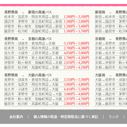
長野県発 → 新宿の高速バス
新宿発 → 長野県
松本市・塩尻市・岡谷市周辺→新宿
1,500円～3,100円
新宿→松本市・塩尻
諏訪市・茅野市・富士見町周辺→新宿
1,500円～2,600円
新宿→諏訪市・茅野
伊那市・駒ヶ根市・箕輪町周辺→新宿
1,500円～3,400円
新宿→伊那市・駒ヶ
飯田市・松川町・高森町周辺→新宿
1,500円～3,700円
新宿→飯田市・松川
長野県発 → 京都の高速バス
京都発 → 長野県
長野市・須坂市・更埴周辺→京都
3,150円～5,000円
京都→長野市・須坂
松本市・塩尻市・岡谷市周辺→京都
2,700円～4,300円
京都→松本市・塩尻
佐久市・小諸市・上田市周辺→京都
4,050円～5,000円
京都→佐久市・小諸
諏訪市・茅野市・富士見町周辺→京都
2,700円～4,300円
京都→諏訪市・茅野
伊那市・駒ヶ根市・箕輪町周辺→京都
2,610円～4,200円
京都→伊那市・駒ヶ
飯田市・松川町・高森町周辺→京都
2,520円～4,100円
京都→飯田市・松川
長野県発 → 大阪の高速バス
大阪発 → 長野県
長野市・須坂市・更埴市周辺→大阪
3,510円～5,500円
大阪→長野市・須坂
松本市・塩尻市・岡谷市周辺→大阪
3,060円～4,800円
大阪→松本市・塩尻
佐久市・小諸市・上田市周辺→大阪
4,410円～5,500円
大阪→佐久市・小諸
諏訪市・茅野市・富士見町周辺→大阪
3,060円～4,800円
大阪→諏訪市・茅野
伊那市・駒ヶ根市・箕輪町周辺→大阪
2,970円～4,700円
大阪→伊那市・駒ヶ
飯田市・松川町・高森町周辺→大阪
2,880円～4,600円
大阪→飯田市・松川
会社案内
個人情報の取扱・特定商取法に基づく表記
リンク