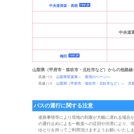
中央道長坂・高根
中央道
梅田
山梨県（
甲府市・笛吹市・北杜市
など）からの他路線
高速バス
山梨県
双葉東
⇔ 新宿のページへ
高速バス
山梨県（
甲府市・笛吹市・北杜市
など）⇔ 京
バスの運行に関する注意
道路事情等により現地の到着が大幅に遅れる場合
の通行止めによる一般道への迂回や渋滞により、現
ゆとりを持ってご利用頂けますようお願いいたし