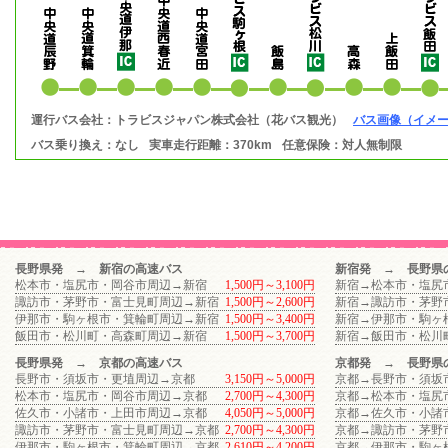
運行バス会社：トラビスジャパン株式会社（花バス観光）
バス画像（イメ
バス乗り換え：なし
実車走行距離：370km
任意保険：対人無制限
長野県発 → 新宿の高速バス
新宿発 → 長野県
松本市・塩尻市・岡谷市周辺→新宿
1,500円～3,100円
新宿→松本市・塩尻
諏訪市・茅野市・富士見町周辺→新宿
1,500円～2,600円
新宿→諏訪市・茅野
伊那市・駒ヶ根市・箕輪町周辺→新宿
1,500円～3,400円
新宿→伊那市・駒ヶ
飯田市・松川町・高森町周辺→新宿
1,500円～3,700円
新宿→飯田市・松川
長野県発 → 京都の高速バス
京都発 → 長野県
長野市・須坂市・更埴周辺→京都
3,150円～5,000円
京都→長野市・須坂
松本市・塩尻市・岡谷市周辺→京都
2,700円～4,300円
京都→松本市・塩尻
佐久市・小諸市・上田市周辺→京都
4,050円～5,000円
京都→佐久市・小諸
諏訪市・茅野市・富士見町周辺→京都
2,700円～4,300円
京都→諏訪市・茅野
伊那市・駒ヶ根市・箕輪町周辺→京都
2,610円～4,200円
京都→伊那市・駒ヶ