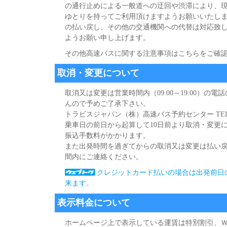
の通行止めによる一般道への迂回や渋滞により、現
ゆとりを持ってご利用頂けますようお願いいたし
の払い戻し、その他の交通機関への代替は対応致
ようお願い申し上げます。
その他高速バスに関する注意事項はこちらをご確
取消・変更について
取消又は変更は営業時間内（09:00～19:00）
んので予めご了承下さい。
トラビスジャパン（株）高速バス予約センター TEL:0265-9
乗車日の前日から起算して10日前より取消・変更には
振込手数料がかかります。
また出発時間を過ぎてからの取消又は変更は払い
間内にご連絡ください。
クレジットカード払いの場合は出発前日
来ます。
表示料金について
ホームページ上で表示している運賃は特別割引、