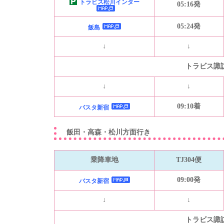
トラビス松川インター
05:16発
05:24発
飯島
↓
↓
トラビス諏
↓
↓
09:10着
バスタ新宿
飯田・高森・松川方面行き
乗降車地
TJ304便
09:00発
バスタ新宿
↓
↓
トラビス諏