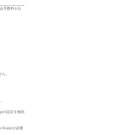
込手数料がお
ません。
す。
iptの設定を無効
eaderが必要