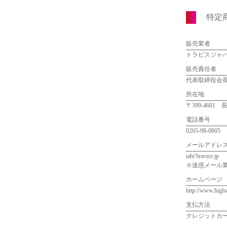
特定
販売業者
トラビスジャ
販売責任者
代表取締役会
所在地
〒399-4601
電話番号
0265-98-0805
メールアドレ
tabi?travice
.jp
※迷惑メール
ホームページ
http://www.high
支払方法
クレジットカ