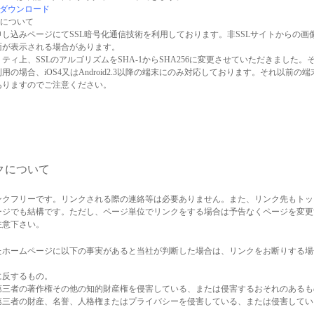
erのダウンロード
信について
し込みページにてSSL暗号化通信技術を利用しております。非SSLサイトからの画
面が表示される場合があります。
ティ上、SSLのアルゴリズムをSHA-1からSHA256に変更させていただきました。
用の場合、iOS4又はAndroid2.3以降の端末にのみ対応しております。それ以前の
ありますのでご注意ください。
クについて
ンクフリーです。リンクされる際の連絡等は必要ありません。また、リンク先もトッ
ージでも結構です。ただし、ページ単位でリンクをする場合は予告なくページを変更
注意下さい。
たホームページに以下の事実があると当社が判断した場合は、リンクをお断りする場
に反するもの。
第三者の著作権その他の知的財産権を侵害している、または侵害するおそれのあるも
第三者の財産、名誉、人格権またはプライバシーを侵害している、または侵害してい