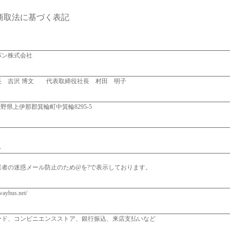
商取法に基づく表記
パン株式会社
長 吉沢 博文 代表取締役社長 村田 明子
 長野県上伊那郡箕輪町中箕輪8295-5
ス
業者の迷惑メール防止のため@を?で表示しております。
waybus.net/
ード、コンビニエンスストア、銀行振込、来店支払いなど