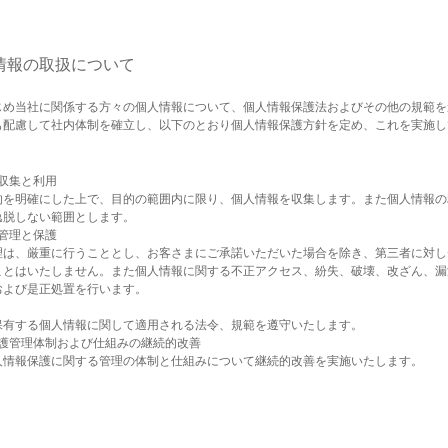
情報の取扱について
じめ当社に関係する方々の個人情報について、個人情報保護法およびその他の規範を
も配慮して社内体制を確立し、以下のとおり個人情報保護方針を定め、これを実施し
収集と利用
的を明確にした上で、目的の範囲内に限り、個人情報を収集します。また個人情報の
逸脱しない範囲とします。
管理と保護
理は、厳重に行うこととし、お客さまにご承諾いただいた場合を除き、第三者に対し
ことはいたしません。また個人情報に関する不正アクセス、紛失、破壊、改ざん、漏
および是正処置を行います。
保有する個人情報に関して適用される法令、規範を遵守いたします。
保護管理体制および仕組みの継続的改善
人情報保護に関する管理の体制と仕組みについて継続的改善を実施いたします。