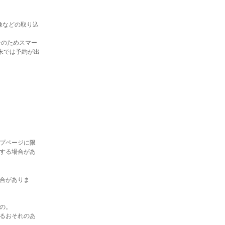
像などの取り込
そのためスマー
端末では予約が出
プページに限
する場合があ
合がありま
の。
るおそれのあ