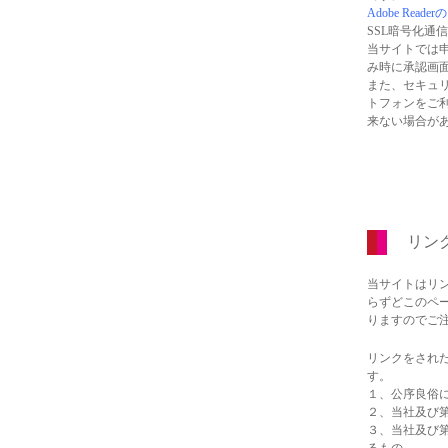
Adobe Read
SSL暗号化通
当サイトでは申
み時に承認画
また、セキュリ
トフォンをご利
来ない場合が
リン
当サイトはリ
らずどこのペ
りますのでご
リンクをされ
す。
１、公序良俗
２、当社及び
３、当社及び