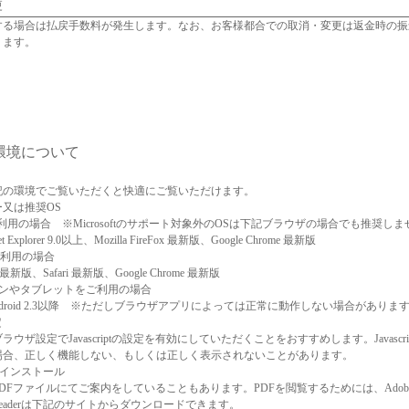
更
する場合は払戻手数料が発生します。なお、お客様都合での取消・変更は返金時の振
ります。
環境について
記の環境でご覧いただくと快適にご覧いただけます。
又は推奨OS
をご利用の場合 ※Microsoftのサポート対象外のOSは下記ブラウザの場合でも推奨し
ernet Explorer 9.0以上、Mozilla FireFox 最新版、Google Chrome 最新版
hをご利用の場合
Fox 最新版、Safari 最新版、Google Chrome 最新版
ォンやタブレットをご利用の場合
Android 2.3以降 ※ただしブラウザアプリによっては正常に動作しない場合がありま
定
ウザ設定でJavascriptの設定を有効にしていただくことをおすすめします。Javascr
場合、正しく機能しない、もしくは正しく表示されないことがあります。
erのインストール
DFファイルにてご案内をしていることもあります。PDFを閲覧するためには、Adobe R
 Readerは下記のサイトからダウンロードできます。